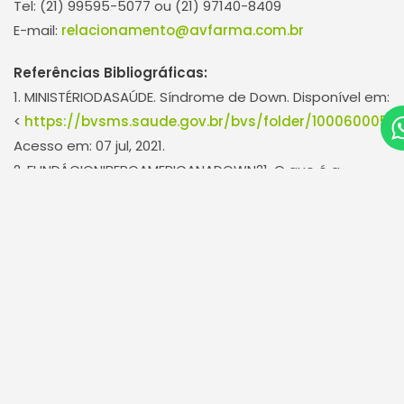
Tel: (21) 99595-5077 ou (21) 97140-8409
E-mail:
relacionamento@avfarma.com.br
Referências Bibliográficas:
1. MINISTÉRIODASAÚDE. Síndrome de Down. Disponível em:
<
https://bvsms.saude.gov.br/bvs/folder/10006000578
Acesso em: 07 jul, 2021.
2. FUNDÁCIONIBEROAMERICANADOWN21. O que é a
síndrome de down? Disponível em:
<
https://www.down21.org/portales-americanos/315-
brasil/1779-io-que-e-a-sindrome-de-down.html
>.
Acesso em: 07 jul, 2021.
3. GHENTE. Síndrome de Down. Disponível em:
<
http://www.ghente.org/ciencia/genetica/down.htm
>.
Acesso em: 07 jul, 2021.
4. MANUALMSD. Síndrome de Down (trissomia do 21).
Disponível em:<
https://www.msdmanuals.com/pt-