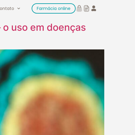
ontato
Farmácia online
 o uso em doenças