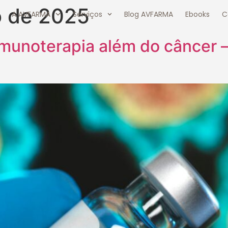
o de 2025
A AVFARMA
Serviços
Blog AVFARMA
Ebooks
C
unoterapia além do câncer –