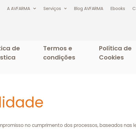
A AVFARMA
Serviços
Blog AVFARMA
Ebooks
C
tica de
Termos e
Política de
stica
condições
Cookies
lidade
romisso no cumprimento dos processos, baseados nas lei