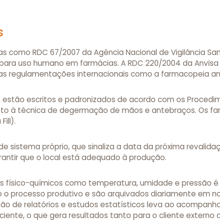
s
ras como RDC 67/2007 da Agência Nacional de Vigilância San
s para uso humano em farmácias. A RDC 220/2004 da Anvis
 as regulamentações internacionais como a farmacopeia am
A estão escritos e padronizados de acordo com os Procedi
nto à técnica de degermação de mãos e antebraços. Os fa
ill).
 de sistema próprio, que sinaliza a data da próxima revali
rantir que o local está adequado à produção.
 físico-químicos como temperatura, umidade e pressão é 
 o processo produtivo e são arquivados diariamente em n
ssão de relatórios e estudos estatísticos leva ao acompa
iente, o que gera resultados tanto para o cliente externo q