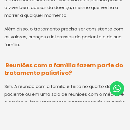
a viver bem apesar da doença, mesmo que venha a
morrer a qualquer momento.
Além disso, o tratamento precisa ser consistente com
os valores, crenças e interesses do paciente e de sua
família.
Reuniões com a família fazem parte do
tratamento paliativo?
Sim. A reunião com a família é feita no quarto do
paciente ou em uma sala de reuniões com o médico e
a equipe e, frequentemente, na presença de um padre
ou de outro representante da religião do paciente. As
reuniões mantêm os familiares do paciente
informados sobre sua condição e o que esperar,