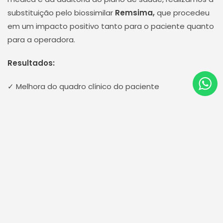
substituição pelo biossimilar
Remsima,
que procedeu
em um impacto positivo tanto para o paciente quanto
para a operadora.
Resultados:
✓ Melhora do quadro clínico do paciente
✓ Economia de
R$ 63.398,28
na fase de indução do
tratamento
✓ Redução de custos sem comprometer a qualidade
do tratamento
3. Correção de Erro de Prescrição e
Prevenção de Riscos
Em outro caso, identificamos um erro de prescrição em