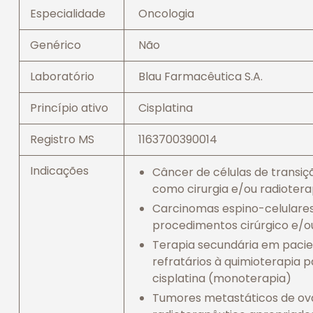
Especialidade
Oncologia
Genérico
Não
Laboratório
Blau Farmacêutica S.A.
Princípio ativo
Cisplatina
Registro MS
1163700390014
Indicações
Câncer de células de transiçã
como cirurgia e/ou radioter
Carcinomas espino-celulare
procedimentos cirúrgico e/o
Terapia secundária em pacie
refratários à quimioterapia
cisplatina (monoterapia)
Tumores metastáticos de ová