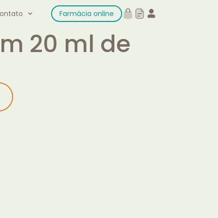
ontato
Farmácia online
om 20 ml de