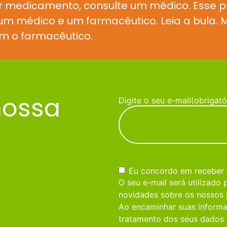
r medicamento, consulte um médico. Esse 
e um médico e um farmacêutico. Leia a bula
m o farmacêutico.
nossa
Digite o seu e-mail
(obrigató
Consentimento
(obrigatório)
Eu concordo em receber
O seu e-mail será utilizado
novidades sobre os nossos 
Ao encaminhar suas informa
tratamento dos seus dados 