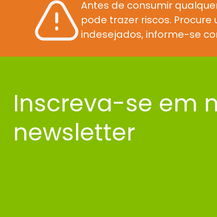
Antes de consumir qualque
pode trazer riscos. Procur
indesejados, informe-se co
Inscreva-se em 
newsletter