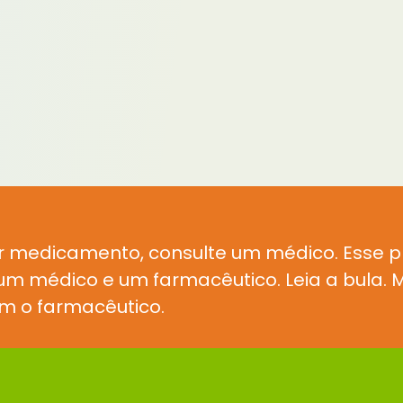
r medicamento, consulte um médico. Esse 
e um médico e um farmacêutico. Leia a bula
m o farmacêutico.