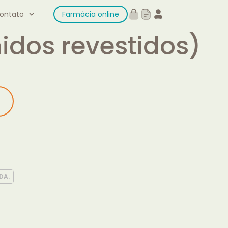
ontato
Farmácia online
dos revestidos)
DA.