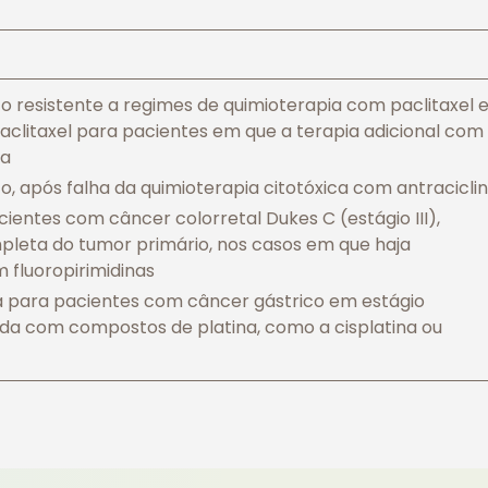
resistente a regimes de quimioterapia com paclitaxel 
paclitaxel para pacientes em que a terapia adicional com
da
 após falha da quimioterapia citotóxica com antracicli
entes com câncer colorretal Dukes C (estágio III),
leta do tumor primário, nos casos em que haja
 fluoropirimidinas
a para pacientes com câncer gástrico em estágio
da com compostos de platina, como a cisplatina ou