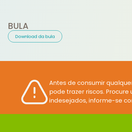
BULA
Download da bula
Antes de consumir qualque
pode trazer riscos. Procur
indesejados, informe-se co