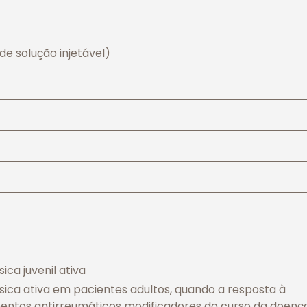
de solução injetável)
ica juvenil ativa
sica ativa em pacientes adultos, quando a resposta à
entos antirreumáticos modificadores do curso da doenç