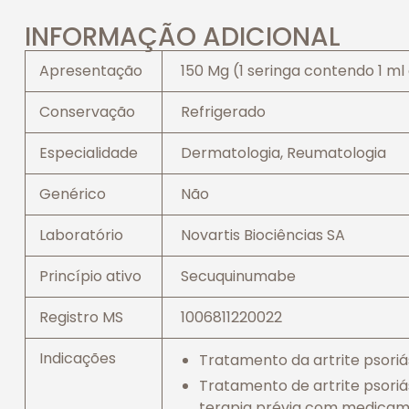
INFORMAÇÃO ADICIONAL
Apresentação
150 Mg (1 seringa contendo 1 ml 
Conservação
Refrigerado
Especialidade
Dermatologia, Reumatologia
Genérico
Não
Laboratório
Novartis Biociências SA
Princípio ativo
Secuquinumabe
Registro MS
1006811220022
Indicações
Tratamento da artrite psoriás
Tratamento de artrite psoriá
terapia prévia com medicam