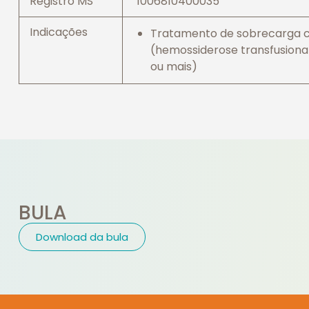
Registro MS
1006810400035
Indicações
Tratamento de sobrecarga cr
(hemossiderose transfusional
ou mais)
BULA
Download da bula