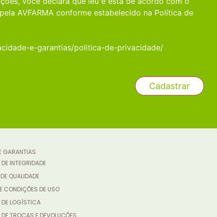
ções, você declara que leu e está de acordo com o
pela AVFARMA conforme estabelecido na Política de
acidade-e-garantias/politica-de-privacidade/
 E GARANTIAS
 DE INTEGRIDADE
 DE QUALIDADE
E CONDIÇÕES DE USO
 DE LOGÍSTICA
A DE TROCAS E DEVOLUÇÕES