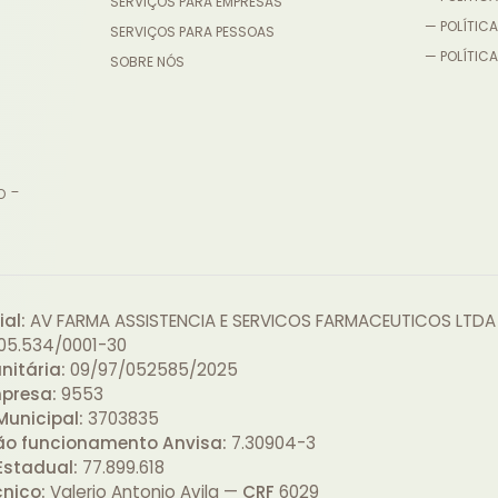
SERVIÇOS PARA EMPRESAS
— POLÍTICA
SERVIÇOS PARA PESSOAS
— POLÍTICA
SOBRE NÓS
o -
al:
AV FARMA ASSISTENCIA E SERVICOS FARMACEUTICOS LTDA
05.534/0001-30
nitária:
09/97/052585/2025
presa:
9553
Municipal:
3703835
ão funcionamento Anvisa:
7.30904-3
Estadual:
77.899.618
cnico:
Valerio Antonio Avila —
CRF
6029