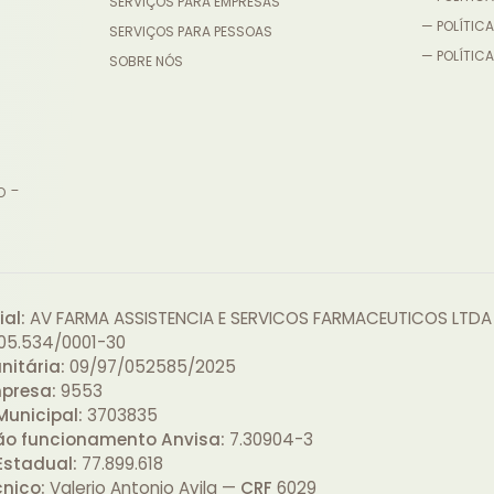
SERVIÇOS PARA EMPRESAS
— POLÍTICA
SERVIÇOS PARA PESSOAS
— POLÍTICA
SOBRE NÓS
o -
al:
AV FARMA ASSISTENCIA E SERVICOS FARMACEUTICOS LTDA
05.534/0001-30
nitária:
09/97/052585/2025
presa:
9553
Municipal:
3703835
ão funcionamento Anvisa:
7.30904-3
Estadual:
77.899.618
cnico:
Valerio Antonio Avila —
CRF
6029