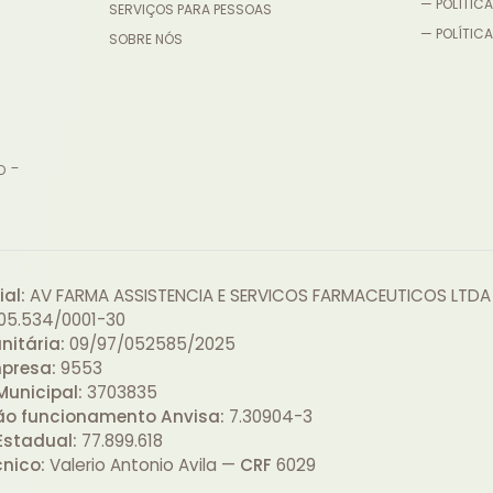
— POLÍTICA
SERVIÇOS PARA PESSOAS
— POLÍTICA
SOBRE NÓS
o -
al:
AV FARMA ASSISTENCIA E SERVICOS FARMACEUTICOS LTDA
05.534/0001-30
nitária:
09/97/052585/2025
presa:
9553
Municipal:
3703835
ão funcionamento Anvisa:
7.30904-3
Estadual:
77.899.618
cnico:
Valerio Antonio Avila —
CRF
6029