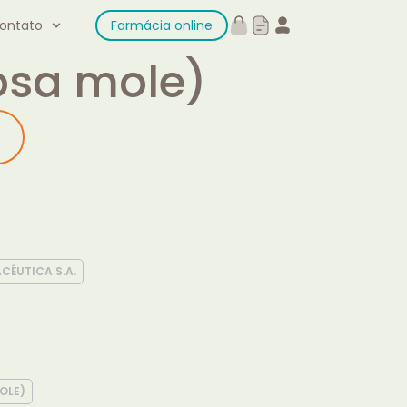
ontato
Farmácia online
osa mole)
CÊUTICA S.A.
OLE)