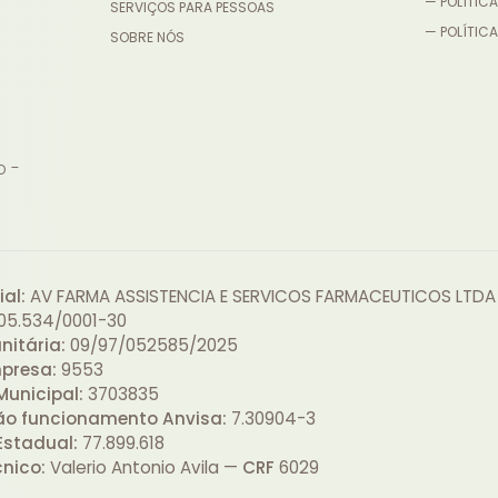
— POLÍTICA
SERVIÇOS PARA PESSOAS
— POLÍTICA
SOBRE NÓS
o -
al:
AV FARMA ASSISTENCIA E SERVICOS FARMACEUTICOS LTDA
05.534/0001-30
nitária:
09/97/052585/2025
presa:
9553
Municipal:
3703835
ão funcionamento Anvisa:
7.30904-3
Estadual:
77.899.618
cnico:
Valerio Antonio Avila —
CRF
6029