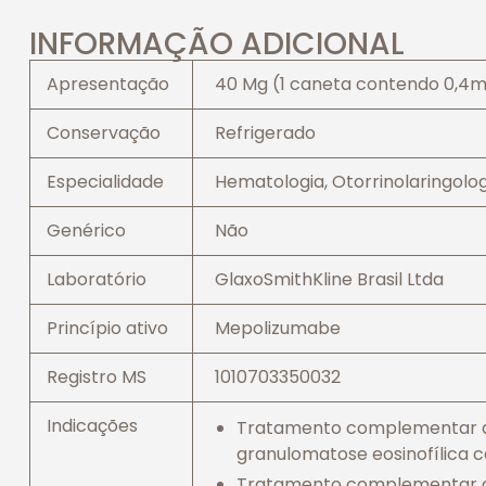
INFORMAÇÃO ADICIONAL
Apresentação
40 Mg (1 caneta contendo 0,4ml
Conservação
Refrigerado
Especialidade
Hematologia, Otorrinolaringolo
Genérico
Não
Laboratório
GlaxoSmithKline Brasil Ltda
Princípio ativo
Mepolizumabe
Registro MS
1010703350032
Indicações
Tratamento complementar ao
granulomatose eosinofílica c
Tratamento complementar de