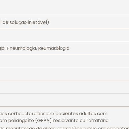
 de solução injetável)
gia, Pneumologia, Reumatologia
s corticosteroides em pacientes adultos com
om poliangeíte (GEPA) recidivante ou refratária
 manutenção da asma eosinofílica grave em paciente