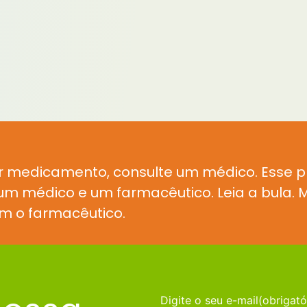
r medicamento, consulte um médico. Esse 
e um médico e um farmacêutico. Leia a bula
m o farmacêutico.
Digite o seu e-mail
(obrigató