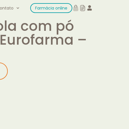
ontato
Farmácia online
pola com pó
– Eurofarma –