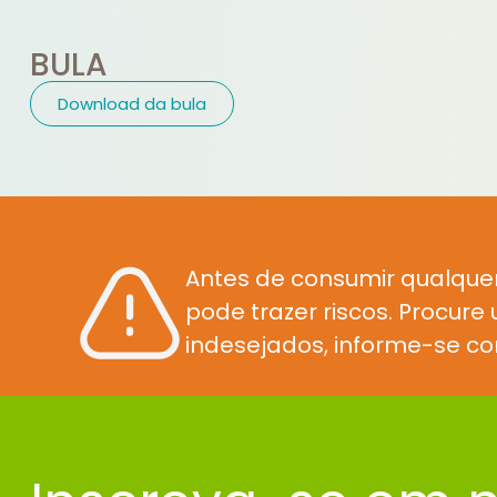
BULA
Download da bula
Antes de consumir qualque
pode trazer riscos. Procur
indesejados, informe-se co