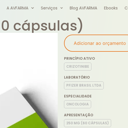
A AVFARMA
Serviços
Blog AVFARMA
Ebooks
C
60 cápsulas)
Adicionar ao orçamento
PRINCÍPIO ATIVO
CRIZOTINIBE
LABORATÓRIO
PFIZER BRASIL LTDA
ESPECIALIDADE
ONCOLOGIA
APRESENTAÇÃO
250 MG (60 CÁPSULAS)