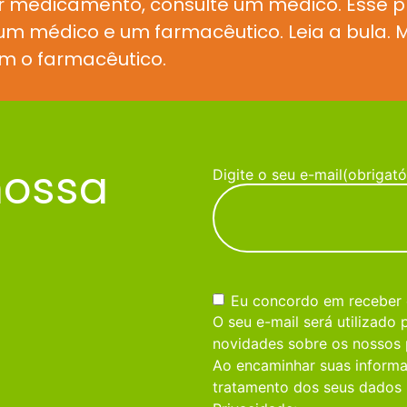
r medicamento, consulte um médico. Esse 
e um médico e um farmacêutico. Leia a bula
m o farmacêutico.
nossa
Digite o seu e-mail
(obrigató
Consentimento
(obrigatório)
Eu concordo em receber
O seu e-mail será utilizado
novidades sobre os nossos 
Ao encaminhar suas informa
tratamento dos seus dados 