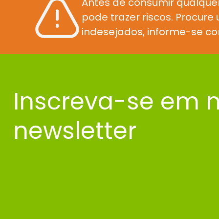
Antes de consumir qualque
pode trazer riscos. Procur
indesejados, informe-se co
Inscreva-se em 
newsletter