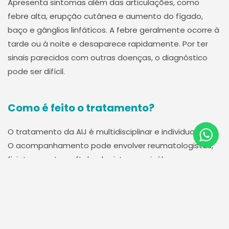
Apresenta sintomas além das articulações, como
febre alta, erupção cutânea e aumento do fígado,
baço e gânglios linfáticos. A febre geralmente ocorre à
tarde ou à noite e desaparece rapidamente. Por ter
sinais parecidos com outras doenças, o diagnóstico
pode ser difícil.
Como é feito o tratamento?
O tratamento da AIJ é multidisciplinar e individualizado.
O acompanhamento pode envolver reumatologistas,
fisioterapeutas, oftalmologistas e psicólogos,
garantindo melhor qualidade de vida para a criança.
Os medicamentos mais comuns incluem:
Anti-inflamatórios não hormonais:
Aliviam a dor