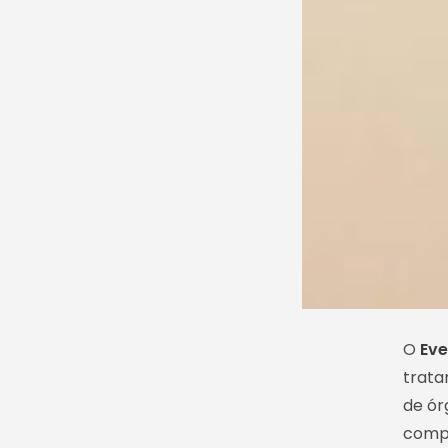
O
Eve
trata
de ór
compr