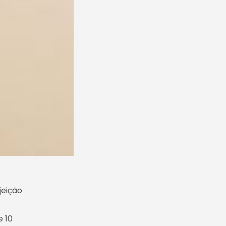
jeição
e 10