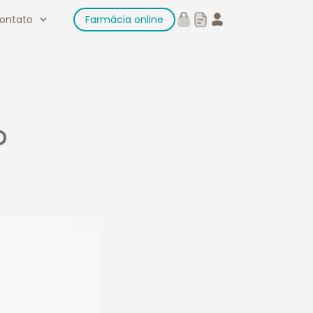
ontato
Farmácia online
?