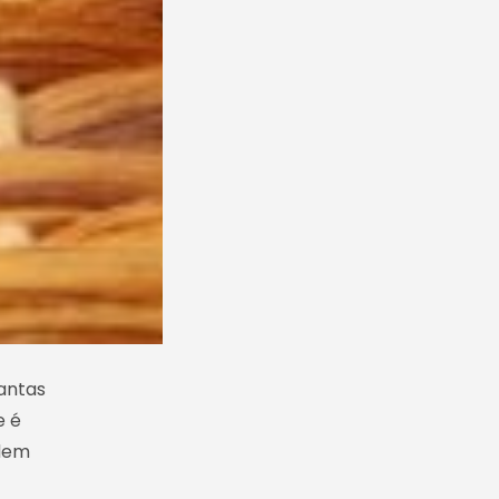
antas
e é
odem