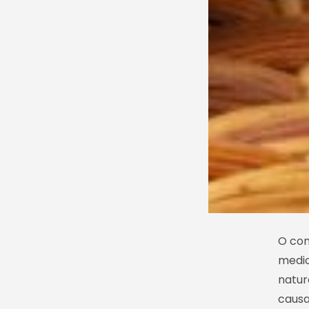
O con
medic
natur
causa