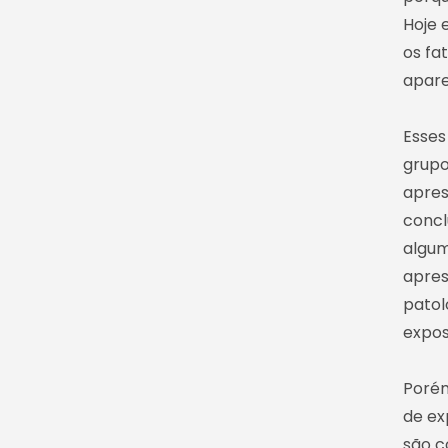
Hoje 
os fa
apar
Esses
grupo
apres
concl
algum
apres
patol
expos
Porém
de ex
são c