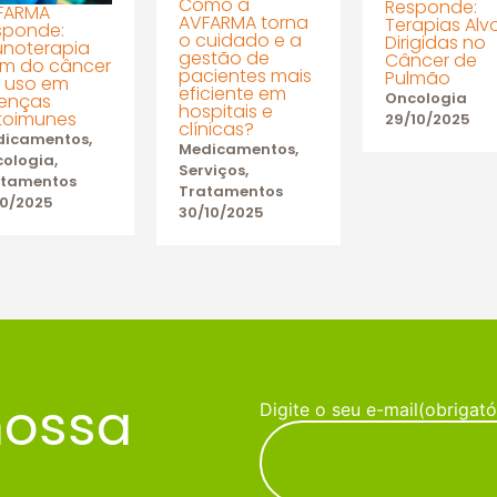
Como a
Responde:
FARMA
AVFARMA torna
Terapias Alv
sponde:
o cuidado e a
Dirigidas no
unoterapia
gestão de
Câncer de
ém do câncer
pacientes mais
Pulmão
o uso em
eficiente em
Oncologia
enças
hospitais e
toimunes
29/10/2025
clínicas?
dicamentos
,
Medicamentos
,
ologia
,
Serviços
,
atamentos
Tratamentos
10/2025
30/10/2025
nossa
Digite o seu e-mail
(obrigató