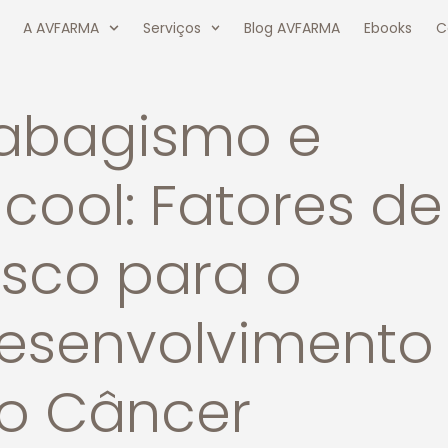
A AVFARMA
Serviços
Blog AVFARMA
Ebooks
C
abagismo e
lcool: Fatores de
isco para o
esenvolvimento
o Câncer