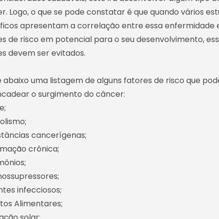
r. Logo, o que se pode constatar é que quando vários es
íficos apresentam a correlação entre essa enfermidade 
es de risco em potencial para o seu desenvolvimento, es
es devem ser evitados.
 abaixo uma listagem de alguns fatores de risco que po
cadear o surgimento do câncer:
e;
oolismo;
stâncias cancerígenas;
lamação crônica;
mônios;
nossupressores;
ntes infecciosos;
itos Alimentares;
iação solar;