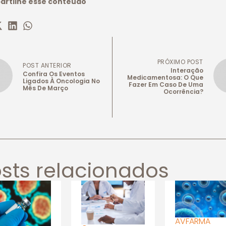
rtilhe esse conteúdo
PRÓXIMO POST
POST ANTERIOR
Interação
Confira Os Eventos
Medicamentosa: O Que
Ligados À Oncologia No
Fazer Em Caso De Uma
Mês De Março
Ocorrência?
sts relacionados
AVFARMA