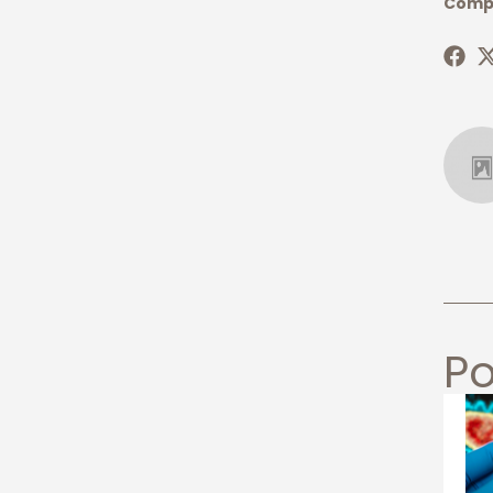
Compa
Po