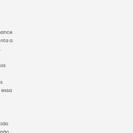
hance
nta a
.
tos
os
 essa
cido
não.