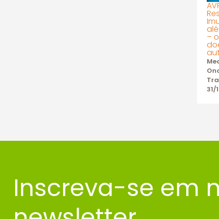
AV
Re
Im
al
– 
do
au
Me
Onc
Tr
31/
Inscreva-se em 
newsletter