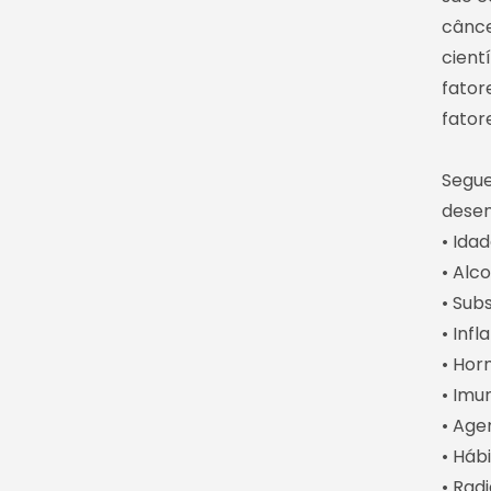
cânce
cient
fator
fator
Segue
desen
• Idad
• Alc
• Sub
• Inf
• Hor
• Imu
• Age
• Háb
• Rad