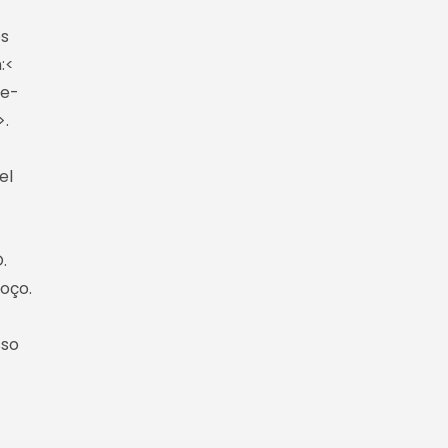
os
:<
-e-
>.
el
.
oço.
sso