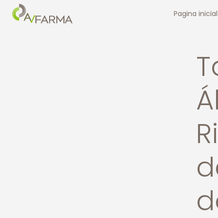
Pagina inicial
T
Á
R
d
d