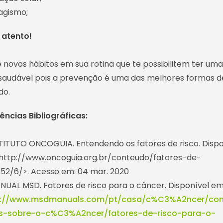
agismo;
 atento!
 novos hábitos em sua rotina que te possibilitem ter uma
saudável pois a prevenção é uma das melhores formas d
do.
ências Bibliográficas:
STITUTO ONCOGUIA. Entendendo os fatores de risco. Dispo
http://www.oncoguia.org.br/conteudo/fatores-de-
/52/6/>. Acesso em: 04 mar. 2020
NUAL MSD. Fatores de risco para o câncer. Disponível em
s://www.msdmanuals.com/pt/casa/c%C3%A2ncer/c
is-sobre-o-c%C3%A2ncer/fatores-de-risco-para-o-