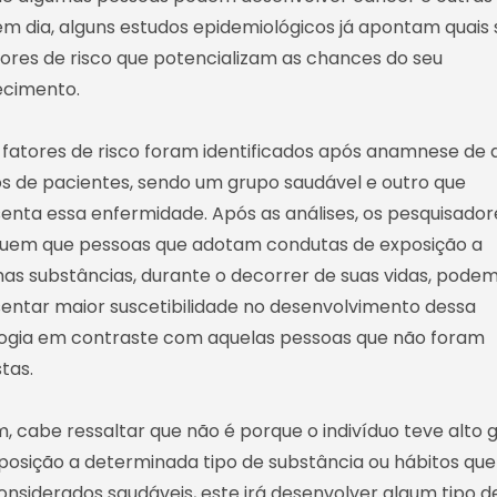
em dia, alguns estudos epidemiológicos já apontam quais
tores de risco que potencializam as chances do seu
ecimento.
 fatores de risco foram identificados após anamnese de 
s de pacientes, sendo um grupo saudável e outro que
enta essa enfermidade. Após as análises, os pesquisador
uem que pessoas que adotam condutas de exposição a
as substâncias, durante o decorrer de suas vidas, pode
entar maior suscetibilidade no desenvolvimento dessa
ogia em contraste com aquelas pessoas que não foram
tas.
, cabe ressaltar que não é porque o indivíduo teve alto 
posição a determinada tipo de substância ou hábitos qu
onsiderados saudáveis, este irá desenvolver algum tipo d