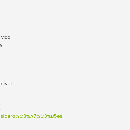
 vida
e
nível
:
onsidera%C3%A7%C3%B5es-