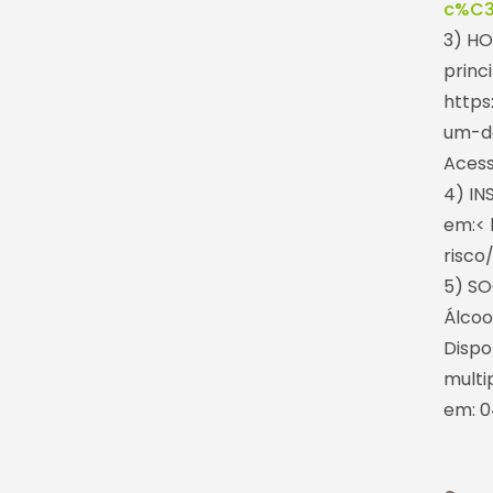
c%C3
3) HO
princ
http
um-do
Acess
4) IN
em:< 
risco
5) SO
Álcoo
Dispo
mult
em: 0