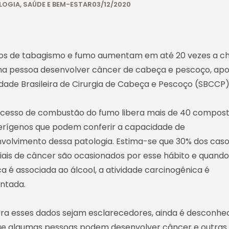
LOGIA
,
SAÚDE E BEM-ESTAR
03/12/2020
os de tabagismo e fumo aumentam em até 20 vezes a c
a pessoa desenvolver câncer de cabeça e pescoço, apo
dade Brasileira de Cirurgia de Cabeça e Pescoço (SBCCP)
cesso de combustão do fumo libera mais de 40 compos
rígenos que podem conferir a capacidade de
volvimento dessa patologia. Estima-se que 30% dos cas
ais de câncer são ocasionados por esse hábito e quando
ca é associada ao álcool, a atividade carcinogênica é
ntada.
a esses dados sejam esclarecedores, ainda é desconhe
e algumas pessoas podem desenvolver câncer e outras 