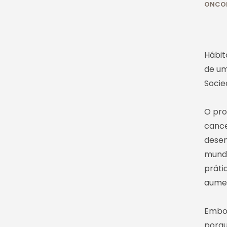
ONCO
Hábit
de um
Socie
O pro
cance
desen
mundi
práti
aume
Embor
porqu