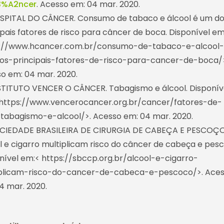
%A2ncer
. Acesso em: 04 mar. 2020.
SPITAL DO CÂNCER. Consumo de tabaco e álcool é um d
ipais fatores de risco para câncer de boca. Disponível em
s://www.hcancer.com.br/consumo-de-tabaco-e-alcool
s-principais-fatores-de-risco-para-cancer-de-boca/
o em: 04 mar. 2020.
STITUTO VENCER O CÂNCER. Tabagismo e álcool. Disponív
https://www.vencerocancer.org.br/cancer/fatores-de-
/tabagismo-e-alcool/>. Acesso em: 04 mar. 2020.
CIEDADE BRASILEIRA DE CIRURGIA DE CABEÇA E PESCOÇO
l e cigarro multiplicam risco do câncer de cabeça e pesc
nível em:< https://sbccp.org.br/alcool-e-cigarro-
iplicam-risco-do-cancer-de-cabeca-e-pescoco/>. Ace
4 mar. 2020.