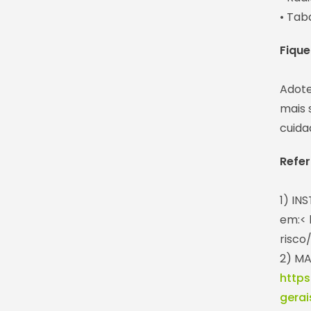
• Tab
Fique
Adote
mais 
cuida
Refer
1) IN
em:< 
risco
2) MA
http
gera