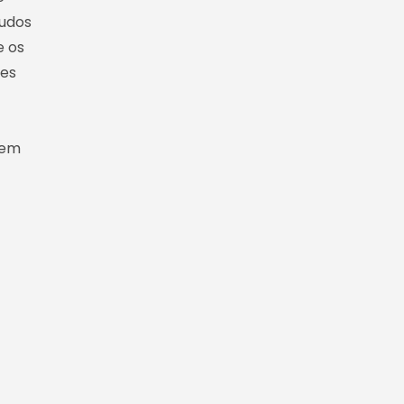
tudos
e os
ses
dem