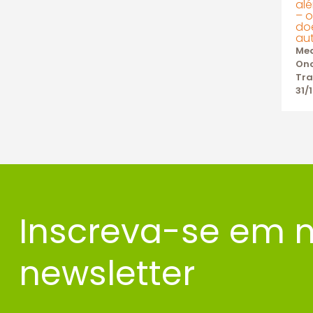
al
– 
do
au
Me
Onc
Tr
31/
Inscreva-se em 
newsletter