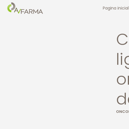
Pagina inicial
C
l
o
d
ONCO