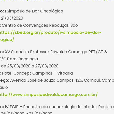
o:
I Simpósio de Dor Oncológica
:
21/03/2020
:
Centro de Convenções Rebouças ,São
https://sbed.org.br/produto/i-simposio-de-dor-
logica/
o:
XV Simpósio Professor Edwaldo Camargo PET/CT &
T/CT em Oncologia
:
de 25/03/2020 a 27/03/2020
:
Hotel Concept Campinas – Vitóaria
reço:
Avenida José de Souza Campos 425, Cambuí, Camp
aulo
http://www.simposioedwaldocamargo.com.br/
o:
IV ECIP – Encontro de cancerologia do Interior Paulista
:
26/03/2020 a 28/03/2020