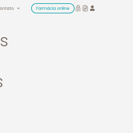
ontato
Farmácia online
s
s