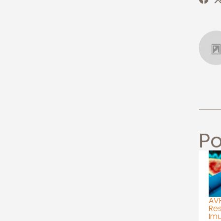
Po
AV
Re
Im