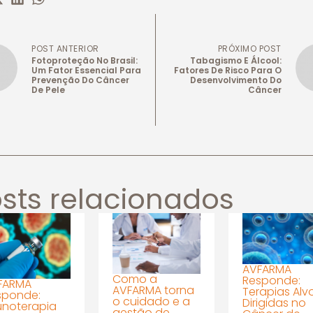
POST ANTERIOR
PRÓXIMO POST
Fotoproteção No Brasil:
Tabagismo E Álcool:
Um Fator Essencial Para
Fatores De Risco Para O
Prevenção Do Câncer
Desenvolvimento Do
De Pele
Câncer
sts relacionados
AVFARMA
Como a
Responde:
FARMA
AVFARMA torna
Terapias Alv
sponde:
o cuidado e a
Dirigidas no
unoterapia
gestão de