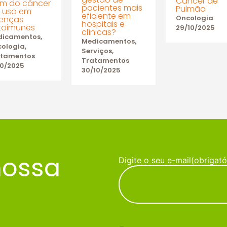
Câncer de
ém do câncer
pacientes mais
Pulmão
o uso em
eficiente em
Oncologia
enças
hospitais e
toimunes
29/10/2025
clínicas?
dicamentos
,
Medicamentos
,
ologia
,
Serviços
,
atamentos
Tratamentos
10/2025
30/10/2025
nossa
Digite o seu e-mail
(obrigató